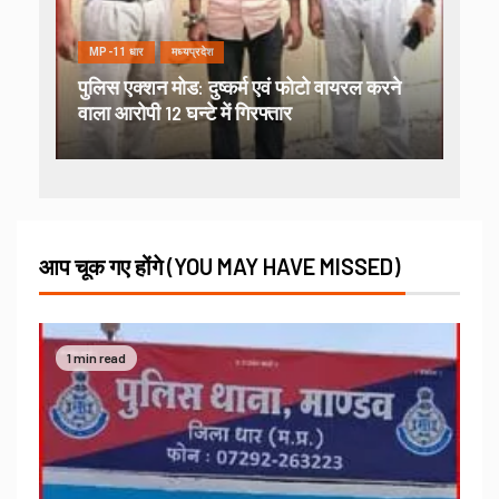
MP-11 धार
मध्यप्रदेश
पुलिस एक्शन मोड: दुष्कर्म एवं फोटो वायरल करने
वाला आरोपी 12 घन्टे में गिरफ्तार
आप चूक गए होंगे (YOU MAY HAVE MISSED)
1 min read