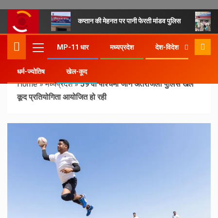
कप्तान की मेहनत पर पानी फेरती मांडव पुलिस
MP-11 धार
मध्यप्रदेश
देश-विदेश
धर्म-ज्योतिष
खेल-कूद
Home
»
मध्यप्रदेश
»
59 वी पश्चिमी जोन अंतरजिला पुलिस खेल
कूद प्रतियोगिता आयोजित हो रही