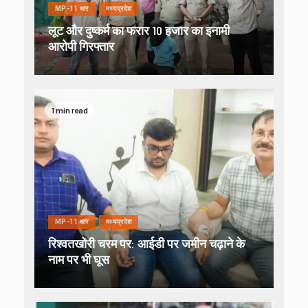
MP-11 धार
मध्यप्रदेश
लूट और दुष्कर्म का फरार 10 हजार का इनामी
आरोपी गिरफ्तार
1 min read
MP-11 धार
मध्यप्रदेश
रिश्वतखोरी चरम पर: आईडी पर जमीन चढ़ाने के
नाम पर भी घूस