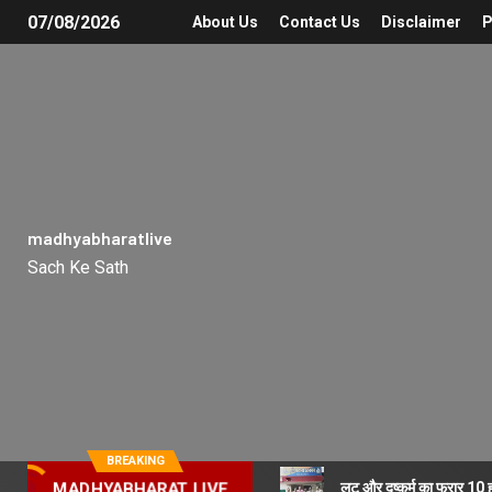
07/08/2026
About Us
Contact Us
Disclaimer
P
madhyabharatlive
Sach Ke Sath
BREAKING
लूट और दुष्कर्म का फरार 10
MADHYABHARAT LIVE