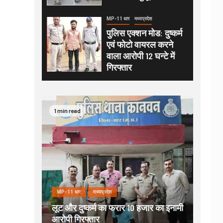
MP-11 धार
मध्यप्रदेश
पुलिस एक्शन मोड: दुष्कर्म
एवं फोटो वायरल करने
वाला आरोपी 12 घन्टे में
गिरफ्तार
1 min read
MP-11 धार
मध्यप्रदेश
लूट और दुष्कर्म का फरार 10 हजार का इनामी
आरोपी गिरफ्तार