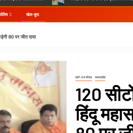
्योतिष
खेल-कूद
ड़ेगी 80 पर जीत दावा
MP-04 भोपाल
मध्यप्रदेश
120 सीट
हिंदू महा