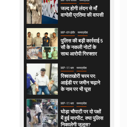
MP-04 भोपाल
मध्यप्रदेश
जल्द होगी लंदन से माँ
वाग्देवी प्रतिमा की वापसी
MP-09 इंदौर
मध्यप्रदेश
पुलिस की बड़ी कार्रवाई 5
सौ के नकली नोटों के
साथ आरोपी गिरफ्तार
MP-11 धार
मध्यप्रदेश
रिश्वतखोरी चरम पर:
आईडी पर जमीन चढ़ाने
के नाम पर भी घूस
MP-11 धार
मध्यप्रदेश
घोड़ा चौपाटी पर दो पक्षों
में हुई मारपीट, क्या पुलिस
निकालेगी जुलूस?