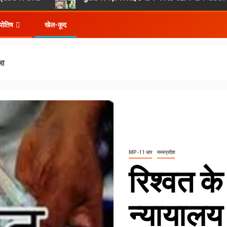
्योतिष
खेल-कूद
जा
MP-11 धार
मध्यप्रदेश
रिश्वत क
न्यायालय