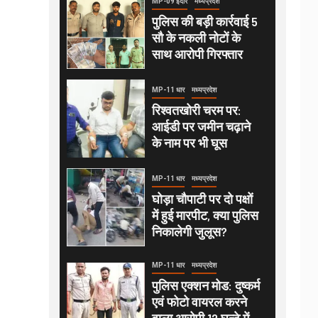
MP-09 इंदौर
मध्यप्रदेश
पुलिस की बड़ी कार्रवाई 5
सौ के नकली नोटों के
साथ आरोपी गिरफ्तार
MP-11 धार
मध्यप्रदेश
रिश्वतखोरी चरम पर:
आईडी पर जमीन चढ़ाने
के नाम पर भी घूस
MP-11 धार
मध्यप्रदेश
घोड़ा चौपाटी पर दो पक्षों
में हुई मारपीट, क्या पुलिस
निकालेगी जुलूस?
MP-11 धार
मध्यप्रदेश
पुलिस एक्शन मोड: दुष्कर्म
एवं फोटो वायरल करने
वाला आरोपी 12 घन्टे में