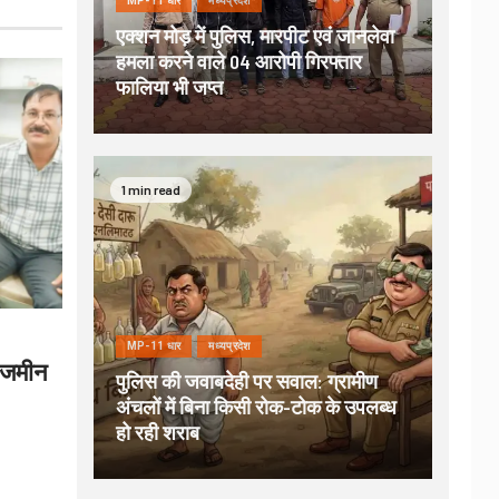
MP-11 धार
मध्यप्रदेश
एक्शन मोड़ में पुलिस, मारपीट एवं जानलेवा
हमला करने वाले 04 आरोपी गिरफ्तार
फालिया भी जप्त
1 min read
MP-11 धार
मध्यप्रदेश
 जमीन
पुलिस की जवाबदेही पर सवाल: ग्रामीण
अंचलों में बिना किसी रोक-टोक के उपलब्ध
हो रही शराब