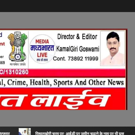
िरफ्तार
रिश्वतखोरी चरम पर: आईडी पर जमीन चढ़ाने के नाम पर भी घूस