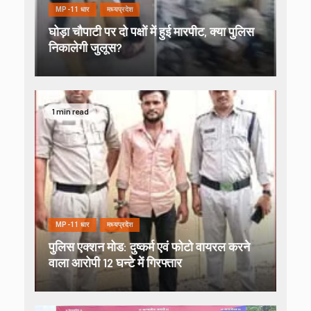
MP-11 धार
मध्यप्रदेश
घोड़ा चौपाटी पर दो पक्षों में हुई मारपीट, क्या पुलिस
निकालेगी जुलूस?
1 min read
MP-11 धार
मध्यप्रदेश
पुलिस एक्शन मोड: दुष्कर्म एवं फोटो वायरल करने
वाला आरोपी 12 घन्टे में गिरफ्तार