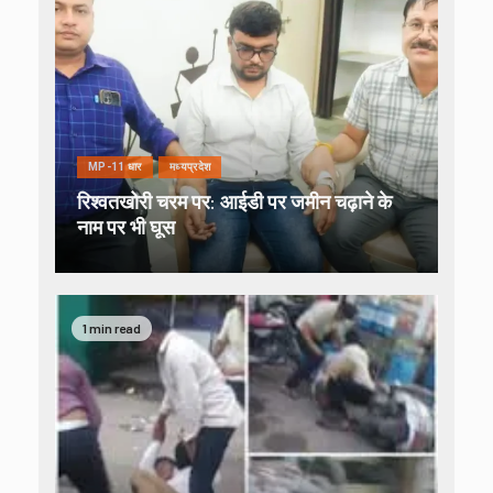
MP-11 धार
मध्यप्रदेश
रिश्वतखोरी चरम पर: आईडी पर जमीन चढ़ाने के
नाम पर भी घूस
1 min read