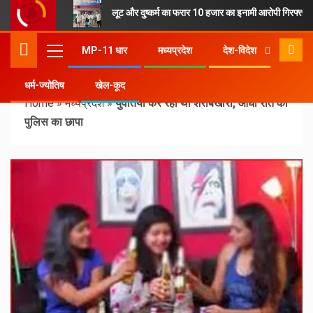
लूट और दुष्कर्म का फरार 10 हजार का इनामी आरोपी गिरफ्तार
MP-11 धार
मध्यप्रदेश
देश-विदेश
धर्म-ज्योतिष
खेल-कूद
Home
»
मध्यप्रदेश
»
युवतियां कर रही थीं शराबखोरी, आधी रात को
पुलिस का छापा