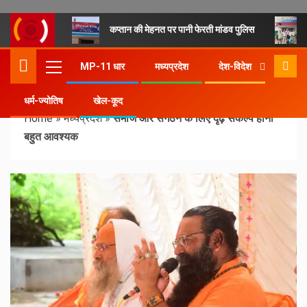
कप्तान की मेहनत पर पानी फेरती मांडव पुलिस
MP-11 धार
मध्यप्रदेश
देश-विदेश
धर्म-ज्योतिष
खेल-कूद
Home
»
मध्यप्रदेश
»
समाज और संगठन के लिए दृढ़ संकल्प होना
बहुत आवश्यक