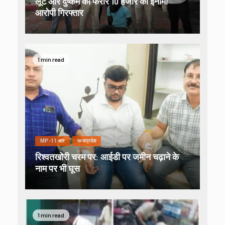
लूट और दुष्कर्म का फरार 10 हजार का इनामी
आरोपी गिरफ्तार
1 min read
MP-11 धार
मध्यप्रदेश
रिश्वतखोरी चरम पर: आईडी पर जमीन चढ़ाने के
नाम पर भी घूस
1 min read