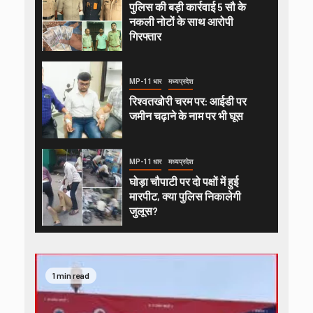
पुलिस की बड़ी कार्रवाई 5 सौ के
नकली नोटों के साथ आरोपी
गिरफ्तार
MP-11 धार
मध्यप्रदेश
रिश्वतखोरी चरम पर: आईडी पर
जमीन चढ़ाने के नाम पर भी घूस
MP-11 धार
मध्यप्रदेश
घोड़ा चौपाटी पर दो पक्षों में हुई
मारपीट, क्या पुलिस निकालेगी
जुलूस?
1 min read