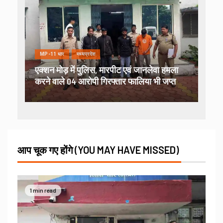
MP-11 धार
मध्यप्रदेश
एक्शन मोड़ में पुलिस, मारपीट एवं जानलेवा हमला
करने वाले 04 आरोपी गिरफ्तार फालिया भी जप्त
आप चूक गए होंगे (YOU MAY HAVE MISSED)
1 min read