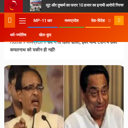
लूट और दुष्कर्म का फरार 10 हजार का इनामी आरोपी गिरफ्तार
MP-11 धार
मध्यप्रदेश
देश-विदेश
धर्म-ज्योतिष
खेल-कूद
Home
»
मध्यप्रदेश
»
सर्वे ने तो हिला डाला, इधर मामा टेंशन में उधर
कमलनाथ को यकीन ही नहीं!