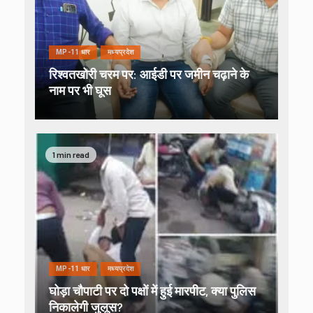
MP-11 धार
मध्यप्रदेश
रिश्वतखोरी चरम पर: आईडी पर जमीन चढ़ाने के
नाम पर भी घूस
1 min read
MP-11 धार
मध्यप्रदेश
घोड़ा चौपाटी पर दो पक्षों में हुई मारपीट, क्या पुलिस
निकालेगी जुलूस?