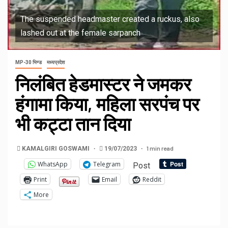
The suspended headmaster created a ruckus, also
lashed out at the female sarpanch
MP-30 भिण्ड
मध्यप्रदेश
निलंबित हेडमास्टर ने जमकर
हंगामा किया, महिला सरपंच पर
भी कट्टा तान दिया
1 min read
KAMALGIRI GOSWAMI
19/07/2023
WhatsApp
Telegram
Post
Print
Email
Reddit
More