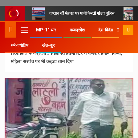
कप्तान की मेहनत पर पानी फेरती मांडव पुलिस
MP-11 धार
मध्यप्रदेश
देश-विदेश
धर्म-ज्योतिष
खेल-कूद
Home
»
मध्यप्रदेश
»
निलंबित हेडमास्टर ने जमकर हंगामा किया,
महिला सरपंच पर भी कट्टा तान दिया