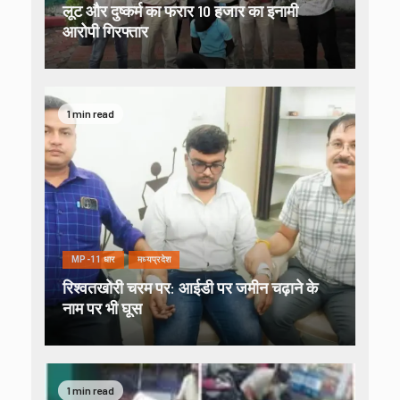
लूट और दुष्कर्म का फरार 10 हजार का इनामी
आरोपी गिरफ्तार
1 min read
MP-11 धार
मध्यप्रदेश
रिश्वतखोरी चरम पर: आईडी पर जमीन चढ़ाने के
नाम पर भी घूस
1 min read