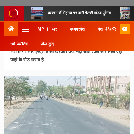
कप्तान की मेहनत पर पानी फेरती मांडव पुलिस
MP-11 धार
मध्यप्रदेश
देश-विदेश
धर्म-ज्योतिष
खेल-कूद
Home
»
मध्यप्रदेश
»
आखिरकार क्यों नहीं आते CM और PM वहां
जहां के रोड खराब है