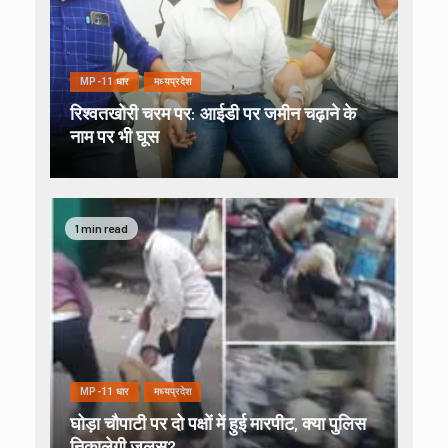
MP-11 धार
मध्यप्रदेश
रिश्वतखोरी चरम पर: आईडी पर जमीन चढ़ाने के
नाम पर भी घूस
1 min read
MP-11 धार
मध्यप्रदेश
घोड़ा चौपाटी पर दो पक्षों में हुई मारपीट, क्या पुलिस
निकालेगी जुलूस?