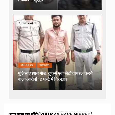
1 min read
MP-11 धार
मध्यप्रदेश
पुलिस एक्शन मोड: दुष्कर्म एवं फोटो वायरल करने
वाला आरोपी 12 घन्टे में गिरफ्तार
आप चूक गए होंगे (YOU MAY HAVE MISSED)