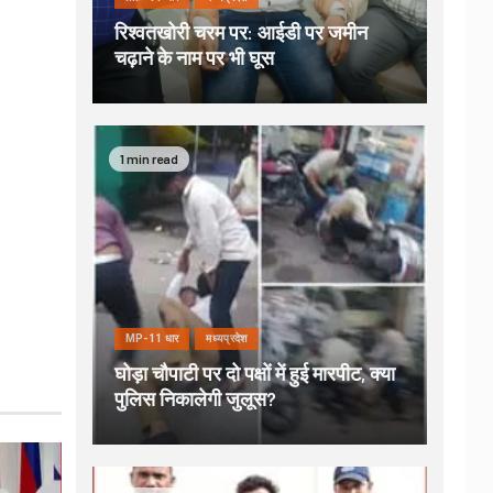
रिश्वतखोरी चरम पर: आईडी पर जमीन
चढ़ाने के नाम पर भी घूस
1 min read
MP-11 धार
मध्यप्रदेश
घोड़ा चौपाटी पर दो पक्षों में हुई मारपीट, क्या
पुलिस निकालेगी जुलूस?