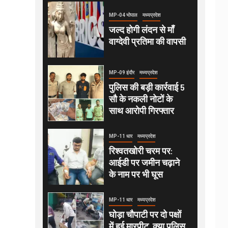
MP-04 भोपाल
मध्यप्रदेश
जल्द होगी लंदन से माँ
वाग्देवी प्रतिमा की वापसी
MP-09 इंदौर
मध्यप्रदेश
पुलिस की बड़ी कार्रवाई 5
सौ के नकली नोटों के
साथ आरोपी गिरफ्तार
MP-11 धार
मध्यप्रदेश
रिश्वतखोरी चरम पर:
आईडी पर जमीन चढ़ाने
के नाम पर भी घूस
MP-11 धार
मध्यप्रदेश
घोड़ा चौपाटी पर दो पक्षों
में हुई मारपीट, क्या पुलिस