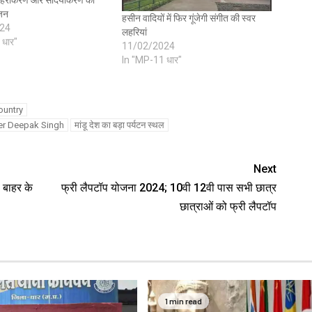
ूजन
हसीन वादियों में फिर गूंजेगी संगीत की स्वर
24
लहरियां
 धार"
11/02/2024
In "MP-11 धार"
ountry
er Deepak Singh
मांडू देश का बड़ा पर्यटन स्थल
Next
 बाहर के
फ्री लैपटॉप योजना 2024; 10वी 12वी पास सभी छात्र
छात्राओं को फ्री लैपटॉप
1 min read