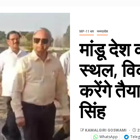
MP-11 धार
मध्यप्रदेश
मांडू देश
स्थल, व
करेंगे त
सिंह
KAMALGIRI GOSWAMI
2
WhatsApp
Tele