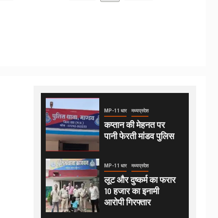
MP-11 धार
मध्यप्रदेश
कप्तान की मेहनत पर
पानी फेरती मांडव पुलिस
MP-11 धार
मध्यप्रदेश
लूट और दुष्कर्म का फरार
10 हजार का इनामी
आरोपी गिरफ्तार