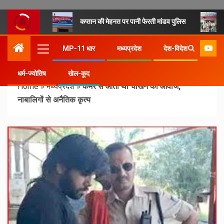
कप्तान की मेहनत पर पानी फेरती मांडव पुलिस
MP-11 धार
मध्यप्रदेश
देश-विदेश
धर्म-ज्योतिष
खेल-कूद
Home
»
मध्यप्रदेश
»
कमरे से आती थीं चीखने की आवाजें,
नाबालिगों से अनैतिक कृत्य