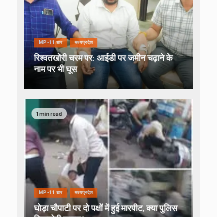
MP-11 धार
मध्यप्रदेश
रिश्वतखोरी चरम पर: आईडी पर जमीन चढ़ाने के
नाम पर भी घूस
1 min read
MP-11 धार
मध्यप्रदेश
घोड़ा चौपाटी पर दो पक्षों में हुई मारपीट, क्या पुलिस