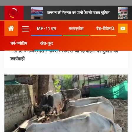
कप्तान की मेहनत पर पानी फेरती मांडव पुलिस
MP-11 धार
मध्यप्रदेश
देश-विदेश
धर्म-ज्योतिष
खेल-कूद
Home
»
मध्यप्रदेश
»
गोवंश भरकर ले जा रहे वाहनों पर पुलिस की
कार्यवाही