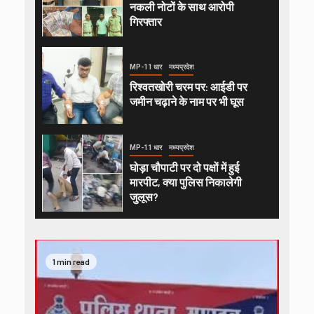
नकली नोटों के साथ आरोपी
गिरफ्तार
MP-11 धार
मध्यप्रदेश
रिश्वतखोरी चरम पर: आईडी पर
जमीन चढ़ाने के नाम पर भी घूस
MP-11 धार
मध्यप्रदेश
घोड़ा चौपाटी पर दो पक्षों में हुई
मारपीट, क्या पुलिस निकालेगी
जुलूस?
1 min read