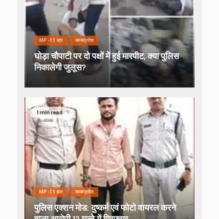
MP-11 धार
मध्यप्रदेश
घोड़ा चौपाटी पर दो पक्षों में हुई मारपीट, क्या पुलिस
निकालेगी जुलूस?
1 min read
MP-11 धार
मध्यप्रदेश
पुलिस एक्शन मोड: दुष्कर्म एवं फोटो वायरल करने
वाला आरोपी 12 घन्टे में गिरफ्तार