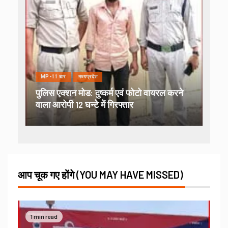
MP-11 धार
मध्यप्रदेश
पुलिस एक्शन मोड: दुष्कर्म एवं फोटो वायरल करने
वाला आरोपी 12 घन्टे में गिरफ्तार
आप चूक गए होंगे (YOU MAY HAVE MISSED)
1 min read