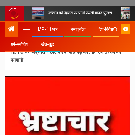
कप्तान की मेहनत पर पानी फेरती मांडव पुलिस
MP-11 धार
मध्यप्रदेश
देश-विदेश
धर्म-ज्योतिष
खेल-कूद
Home
»
मध्यप्रदेश
»
छोटे पर्दे के पीछे बड़े कारनामे उप सरपंच की
मनमानी