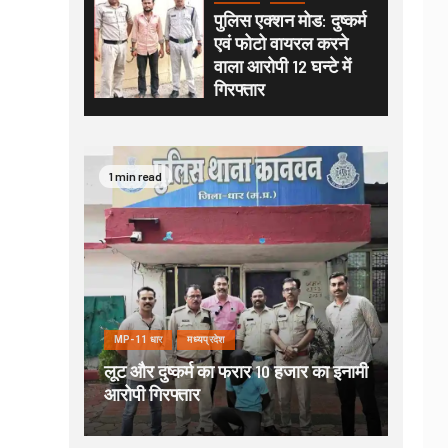
पुलिस एक्शन मोड: दुष्कर्म
एवं फोटो वायरल करने
वाला आरोपी 12 घन्टे में
गिरफ्तार
1 min read
MP-11 धार
मध्यप्रदेश
लूट और दुष्कर्म का फरार 10 हजार का इनामी
आरोपी गिरफ्तार