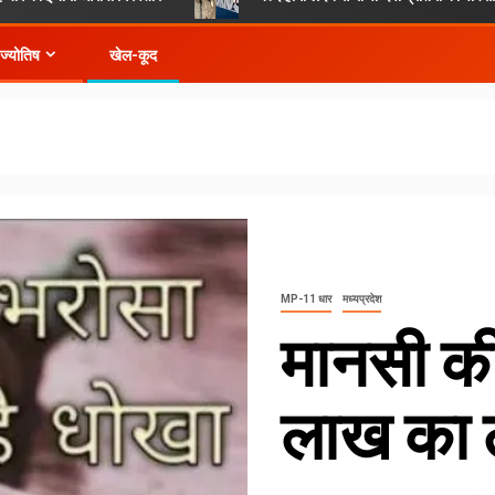
-ज्योतिष
खेल-कूद
MP-11 धार
मध्यप्रदेश
मानसी क
लाख का ल