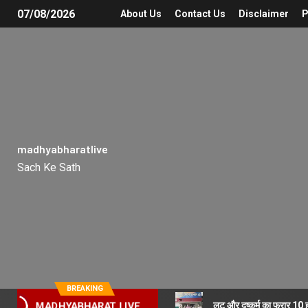
07/08/2026
About Us
Contact Us
Disclaimer
P
madhyabharatlive
Sach Ke Sath
BREAKING
लूट और दुष्कर्म का फरार 10
MADHYABHARAT LIVE