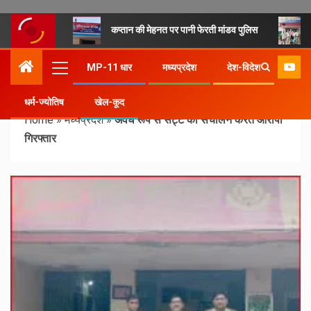
कप्तान की मेहनत पर पानी फेरती मांडव पुलिस
MP-11 धार
मध्यप्रदेश
देश-विदेश
धर्म-ज्योतिष
खेल-कूद
Home
»
मध्यप्रदेश
»
अवैध रूप से सट्टे का संचालन करते आरोपी
गिरफ्तार