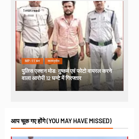
1 min read
MP-11 धार
मध्यप्रदेश
पुलिस एक्शन मोड: दुष्कर्म एवं फोटो वायरल करने
वाला आरोपी 12 घन्टे में गिरफ्तार
आप चूक गए होंगे (YOU MAY HAVE MISSED)