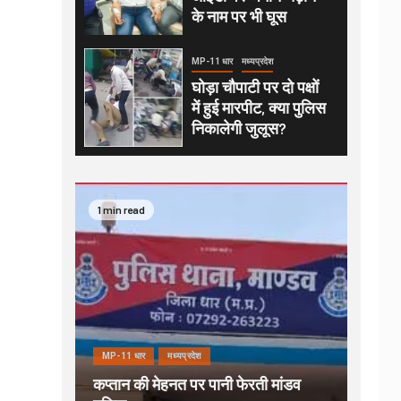
के नाम पर भी घूस
MP-11 धार
मध्यप्रदेश
घोड़ा चौपाटी पर दो पक्षों
में हुई मारपीट, क्या पुलिस
निकालेगी जुलूस?
1 min read
MP-11 धार
मध्यप्रदेश
कप्तान की मेहनत पर पानी फेरती मांडव