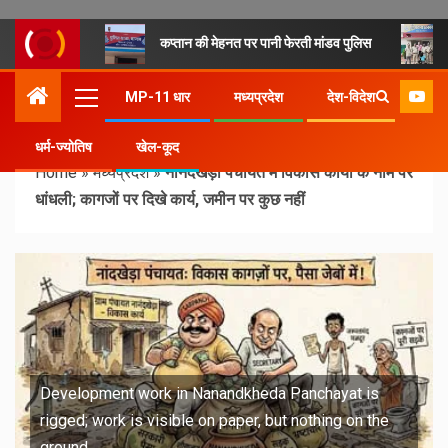
कप्तान की मेहनत पर पानी फेरती मांडव पुलिस
MP-11 धार
मध्यप्रदेश
देश-विदेश
धर्म-ज्योतिष
खेल-कूद
Home
»
मध्यप्रदेश
»
नानंदखेड़ा पंचायत में विकास कार्यों के नाम पर
धांधली; कागजों पर दिखे कार्य, जमीन पर कुछ नहीं
Development work in Nanandkheda Panchayat is
rigged; work is visible on paper, but nothing on the
ground.