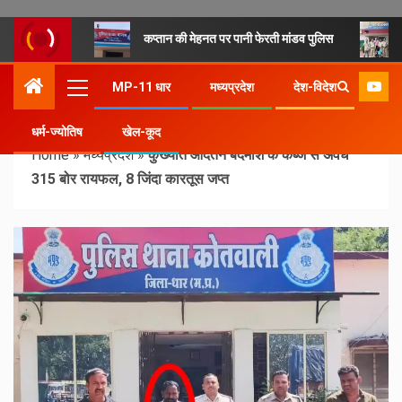
कप्तान की मेहनत पर पानी फेरती मांडव पुलिस
MP-11 धार
मध्यप्रदेश
देश-विदेश
धर्म-ज्योतिष
खेल-कूद
Home
»
मध्यप्रदेश
»
कुख्यात आदतन बदमाश के कब्जे से अवैध
315 बोर रायफल, 8 जिंदा कारतूस जप्त