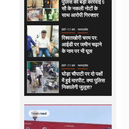
पुलिस की बड़ी कार्रवाई 5
सौ के नकली नोटों के
साथ आरोपी गिरफ्तार
MP-11 धार
मध्यप्रदेश
रिश्वतखोरी चरम पर:
आईडी पर जमीन चढ़ाने
के नाम पर भी घूस
MP-11 धार
मध्यप्रदेश
घोड़ा चौपाटी पर दो पक्षों
में हुई मारपीट, क्या पुलिस
निकालेगी जुलूस?
1 min read