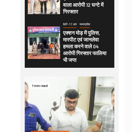
वाला आरोपी 12 घन्टे में
गिरफ्तार
MP-11 धार
मध्यप्रदेश
एक्शन मोड़ में पुलिस,
मारपीट एवं जानलेवा
हमला करने वाले 04
आरोपी गिरफ्तार फालिया
भी जप्त
1 min read