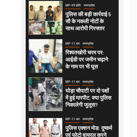
MP-09 इंदौर
मध्यप्रदेश
पुलिस की बड़ी कार्रवाई 5
सौ के नकली नोटों के
साथ आरोपी गिरफ्तार
MP-11 धार
मध्यप्रदेश
रिश्वतखोरी चरम पर:
आईडी पर जमीन चढ़ाने
के नाम पर भी घूस
MP-11 धार
मध्यप्रदेश
घोड़ा चौपाटी पर दो पक्षों
में हुई मारपीट, क्या पुलिस
निकालेगी जुलूस?
MP-11 धार
मध्यप्रदेश
पुलिस एक्शन मोड: दुष्कर्म
एवं फोटो वायरल करने