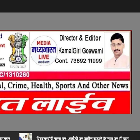
िरफ्तार
रिश्वतखोरी चरम पर: आईडी पर जमीन चढ़ाने के नाम पर भी घूस