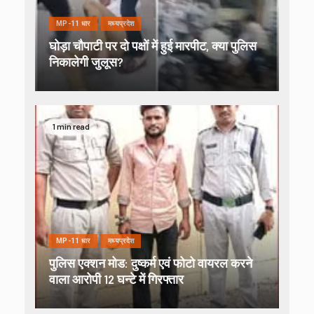
MP-11 धार
मध्यप्रदेश
घोड़ा चौपाटी पर दो पक्षों में हुई मारपीट, क्या पुलिस
निकालेगी जुलूस?
1 min read
MP-11 धार
मध्यप्रदेश
पुलिस एक्शन मोड: दुष्कर्म एवं फोटो वायरल करने
वाला आरोपी 12 घन्टे में गिरफ्तार