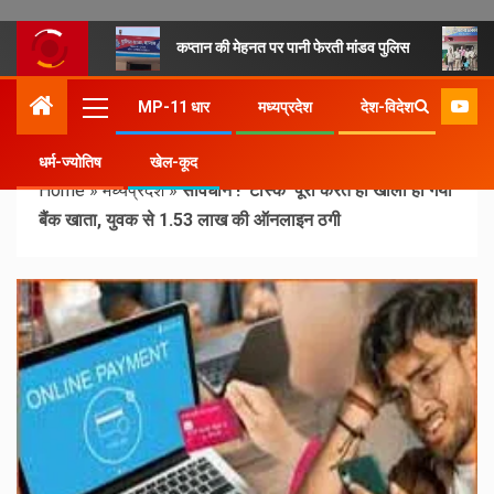
कप्तान की मेहनत पर पानी फेरती मांडव पुलिस
MP-11 धार
मध्यप्रदेश
देश-विदेश
धर्म-ज्योतिष
खेल-कूद
Home
»
मध्यप्रदेश
»
सावधान ! ‘टास्क’ पूरा करते ही खाली हो गया
बैंक खाता, युवक से 1.53 लाख की ऑनलाइन ठगी