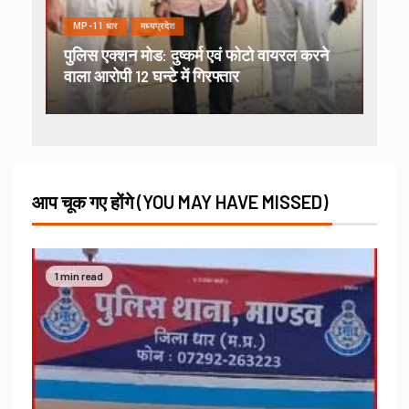
MP-11 धार
मध्यप्रदेश
पुलिस एक्शन मोड: दुष्कर्म एवं फोटो वायरल करने
वाला आरोपी 12 घन्टे में गिरफ्तार
आप चूक गए होंगे (YOU MAY HAVE MISSED)
1 min read