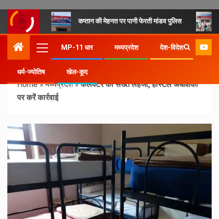
कप्तान की मेहनत पर पानी फेरती मांडव पुलिस
MP-11 धार
मध्यप्रदेश
देश-विदेश
धर्म-ज्योतिष
खेल-कूद
Home
»
मध्यप्रदेश
»
कलेक्टर का सख्त लहजा, हॉस्टल अधीक्षकों
पर करें कार्रवाई