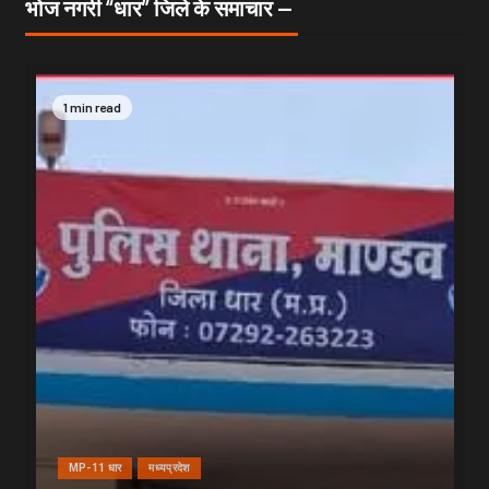
भोज नगरी “धार” जिले के समाचार —
1 min read
MP-11 धार
मध्यप्रदेश