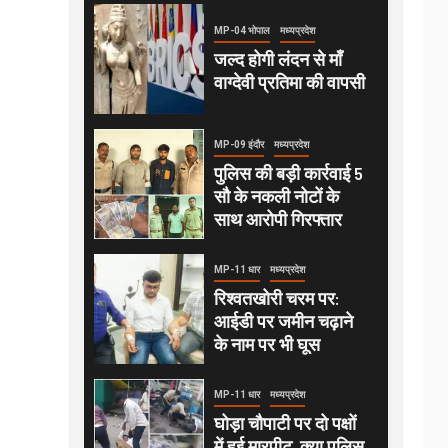
MP-04 भोपाल
मध्यप्रदेश
जल्द होगी लंदन से माँ
वाग्देवी प्रतिमा की वापसी
MP-09 इंदौर
मध्यप्रदेश
पुलिस की बड़ी कार्रवाई 5
सौ के नकली नोटों के
साथ आरोपी गिरफ्तार
MP-11 धार
मध्यप्रदेश
रिश्वतखोरी चरम पर:
आईडी पर जमीन चढ़ाने
के नाम पर भी घूस
MP-11 धार
मध्यप्रदेश
घोड़ा चौपाटी पर दो पक्षों
में हुई मारपीट, क्या पुलिस