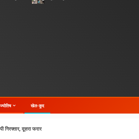
-ज्योतिष
खेल-कूद
ी गिरफ्तार, दूसरा फरार