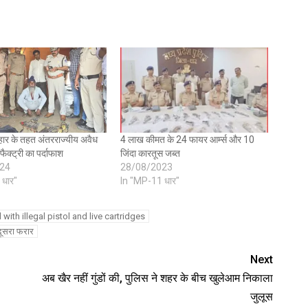
ार के तहत अंतरराज्यीय अवैध
4 लाख कीमत के 24 फायर आर्म्स और 10
ण फैक्ट्री का पर्दाफाश
जिंदा कारतूस जब्त
24
28/08/2023
 धार"
In "MP-11 धार"
ith illegal pistol and live cartridges
दूसरा फरार
Next
अब खैर नहीं गुंडों की, पुलिस ने शहर के बीच खुलेआम निकाला
जुलूस