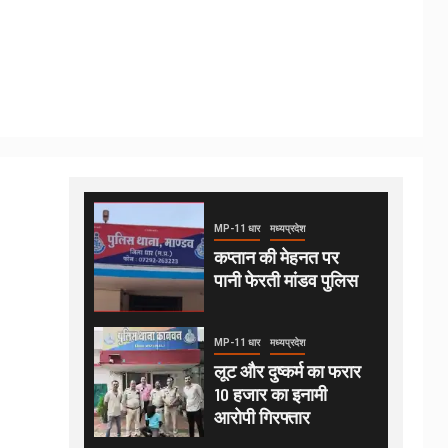
MP-11 धार
मध्यप्रदेश
कप्तान की मेहनत पर
पानी फेरती मांडव पुलिस
MP-11 धार
मध्यप्रदेश
लूट और दुष्कर्म का फरार
10 हजार का इनामी
आरोपी गिरफ्तार