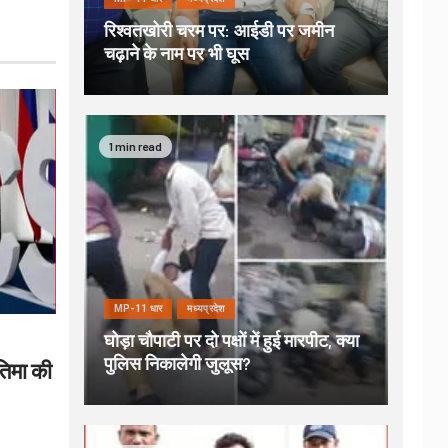
रिश्वतखोरी चरम पर: आईडी पर जमीन
चढ़ाने के नाम पर भी घूस
1 min read
MP-11 धार
मध्यप्रदेश
घोड़ा चौपाटी पर दो पक्षों में हुई मारपीट, क्या
पुलिस निकालेगी जुलूस?
रतिमा की