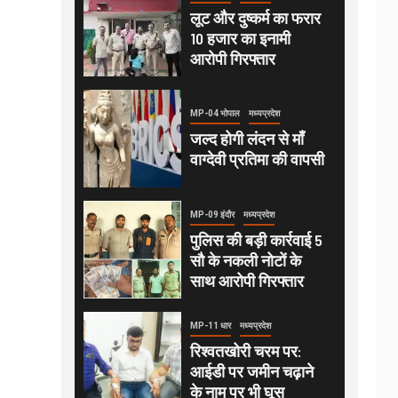
लूट और दुष्कर्म का फरार
10 हजार का इनामी
आरोपी गिरफ्तार
MP-04 भोपाल
मध्यप्रदेश
जल्द होगी लंदन से माँ
वाग्देवी प्रतिमा की वापसी
MP-09 इंदौर
मध्यप्रदेश
पुलिस की बड़ी कार्रवाई 5
सौ के नकली नोटों के
साथ आरोपी गिरफ्तार
MP-11 धार
मध्यप्रदेश
रिश्वतखोरी चरम पर:
आईडी पर जमीन चढ़ाने
के नाम पर भी घूस