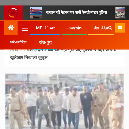
कप्तान की मेहनत पर पानी फेरती मांडव पुलिस
MP-11 धार
मध्यप्रदेश
देश-विदेश
धर्म-ज्योतिष
खेल-कूद
Home
»
मध्यप्रदेश
»
अब खैर नहीं गुंडों की, पुलिस ने शहर के बीच
खुलेआम निकाला जुलूस