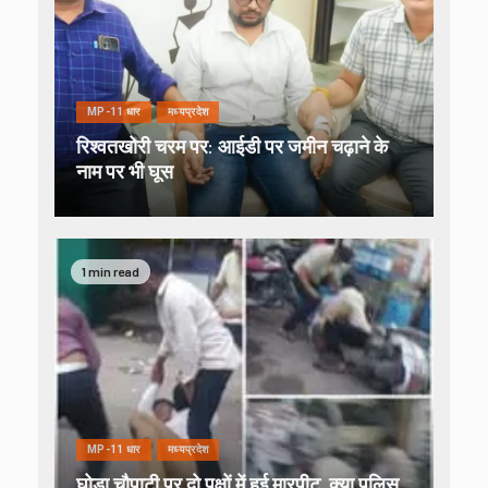
MP-11 धार
मध्यप्रदेश
रिश्वतखोरी चरम पर: आईडी पर जमीन चढ़ाने के
नाम पर भी घूस
1 min read
MP-11 धार
मध्यप्रदेश
घोड़ा चौपाटी पर दो पक्षों में हुई मारपीट, क्या पुलिस