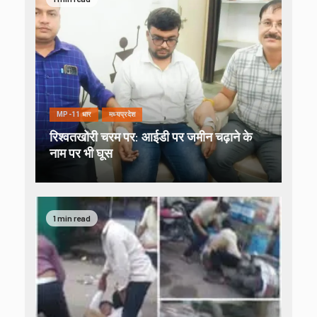
MP-11 धार
मध्यप्रदेश
रिश्वतखोरी चरम पर: आईडी पर जमीन चढ़ाने के
नाम पर भी घूस
1 min read