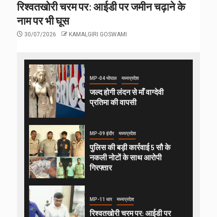
रिश्वतखोरी चरम पर: आईडी पर जमीन चढ़ाने के
नाम पर भी घूस
30/07/2026
KAMALGIRI GOSWAMI
MP-04 भोपाल
मध्यप्रदेश
जल्द होगी लंदन से माँ वाग्देवी
प्रतिमा की वापसी
MP-09 इंदौर
मध्यप्रदेश
पुलिस की बड़ी कार्रवाई 5 सौ के
नकली नोटों के साथ आरोपी
गिरफ्तार
MP-11 धार
मध्यप्रदेश
रिश्वतखोरी चरम पर: आईडी पर