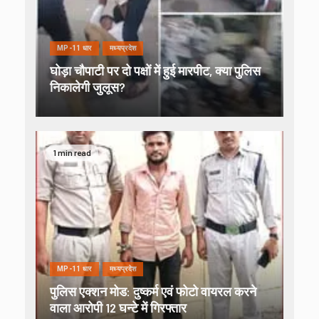
MP-11 धार
मध्यप्रदेश
घोड़ा चौपाटी पर दो पक्षों में हुई मारपीट, क्या पुलिस
निकालेगी जुलूस?
1 min read
MP-11 धार
मध्यप्रदेश
पुलिस एक्शन मोड: दुष्कर्म एवं फोटो वायरल करने
वाला आरोपी 12 घन्टे में गिरफ्तार