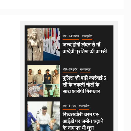
MP-04 भोपाल
मध्यप्रदेश
जल्द होगी लंदन से माँ
वाग्देवी प्रतिमा की वापसी
MP-09 इंदौर
मध्यप्रदेश
पुलिस की बड़ी कार्रवाई 5
सौ के नकली नोटों के
साथ आरोपी गिरफ्तार
MP-11 धार
मध्यप्रदेश
रिश्वतखोरी चरम पर:
आईडी पर जमीन चढ़ाने
के नाम पर भी घूस