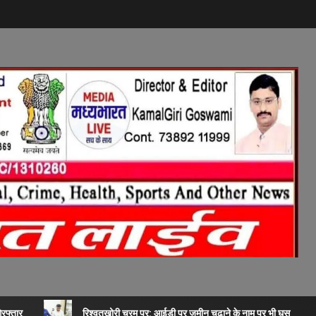
िरफ्तार
रिश्वतखोरी चरम पर: आईडी पर जमीन चढ़ाने के नाम पर भी घूस