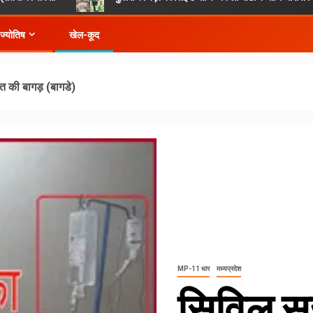
-ज्योतिष
खेल-कूद
त की बागड़ (बागडे)
MP-11 धार
मध्यप्रदेश
सिविल स