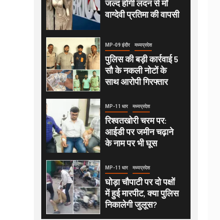
जल्द होगी लंदन से माँ
वाग्देवी प्रतिमा की वापसी
MP-09 इंदौर
मध्यप्रदेश
पुलिस की बड़ी कार्रवाई 5
सौ के नकली नोटों के
साथ आरोपी गिरफ्तार
MP-11 धार
मध्यप्रदेश
रिश्वतखोरी चरम पर:
आईडी पर जमीन चढ़ाने
के नाम पर भी घूस
MP-11 धार
मध्यप्रदेश
घोड़ा चौपाटी पर दो पक्षों
में हुई मारपीट, क्या पुलिस
निकालेगी जुलूस?