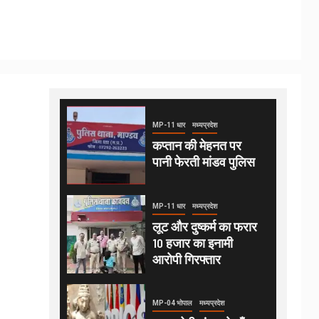
MP-11 धार
मध्यप्रदेश
कप्तान की मेहनत पर
पानी फेरती मांडव पुलिस
MP-11 धार
मध्यप्रदेश
लूट और दुष्कर्म का फरार
10 हजार का इनामी
आरोपी गिरफ्तार
MP-04 भोपाल
मध्यप्रदेश