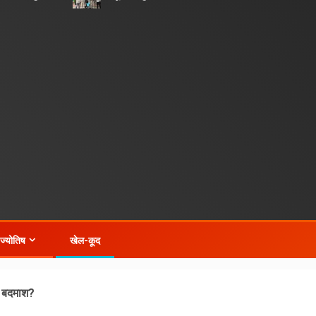
-ज्योतिष
खेल-कूद
े बदमाश?