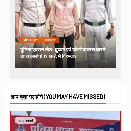
MP-11 धार
मध्यप्रदेश
पुलिस एक्शन मोड: दुष्कर्म एवं फोटो वायरल करने
वाला आरोपी 12 घन्टे में गिरफ्तार
आप चूक गए होंगे (YOU MAY HAVE MISSED)
1 min read