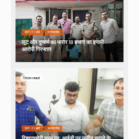
MP-11 धार
मध्यप्रदेश
लूट और दुष्कर्म का फरार 10 हजार का इनामी
आरोपी गिरफ्तार
1 min read
MP-11 धार
मध्यप्रदेश
रिश्वतखोरी चरम पर: आईडी पर जमीन चढ़ाने के