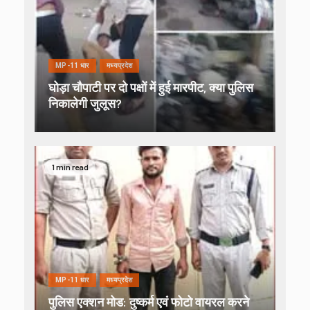
MP-11 धार
मध्यप्रदेश
घोड़ा चौपाटी पर दो पक्षों में हुई मारपीट, क्या पुलिस
निकालेगी जुलूस?
1 min read
MP-11 धार
मध्यप्रदेश
पुलिस एक्शन मोड: दुष्कर्म एवं फोटो वायरल करने