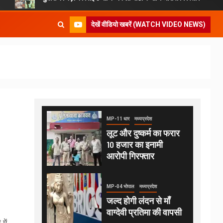
देखें वीडियो खबरें (WATCH VIDEO NEWS)
MP-11 धार
मध्यप्रदेश
लूट और दुष्कर्म का फरार
10 हजार का इनामी
आरोपी गिरफ्तार
MP-04 भोपाल
मध्यप्रदेश
जल्द होगी लंदन से माँ
वाग्देवी प्रतिमा की वापसी
में