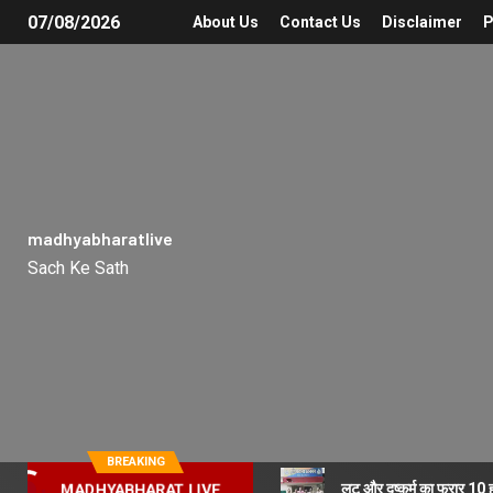
07/08/2026
About Us
Contact Us
Disclaimer
P
madhyabharatlive
Sach Ke Sath
BREAKING
लूट और दुष्कर्म का फरार 10
MADHYABHARAT LIVE