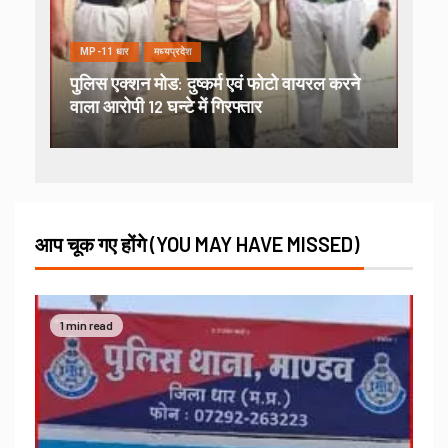
MP-11 धार
मध्यप्रदेश
पुलिस एक्शन मोड: दुष्कर्म एवं फोटो वायरल करने
वाला आरोपी 12 घन्टे में गिरफ्तार
आप चूक गए होंगे (YOU MAY HAVE MISSED)
1 min read