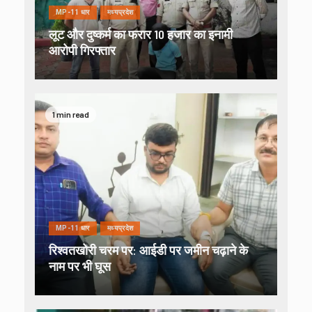
MP-11 धार
मध्यप्रदेश
लूट और दुष्कर्म का फरार 10 हजार का इनामी
आरोपी गिरफ्तार
1 min read
MP-11 धार
मध्यप्रदेश
रिश्वतखोरी चरम पर: आईडी पर जमीन चढ़ाने के
नाम पर भी घूस