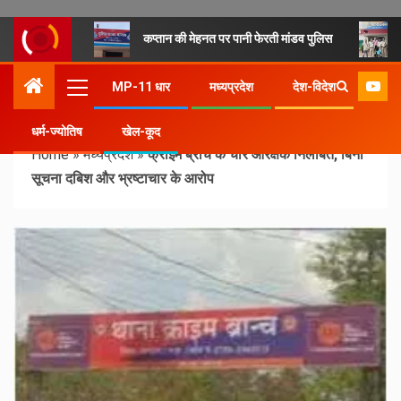
कप्तान की मेहनत पर पानी फेरती मांडव पुलिस
MP-11 धार
मध्यप्रदेश
देश-विदेश
धर्म-ज्योतिष
खेल-कूद
Home
»
मध्यप्रदेश
»
क्राइम ब्रांच के चार आरक्षक निलंबित, बिना
सूचना दबिश और भ्रष्टाचार के आरोप