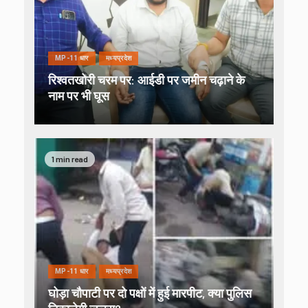
MP-11 धार
मध्यप्रदेश
रिश्वतखोरी चरम पर: आईडी पर जमीन चढ़ाने के
नाम पर भी घूस
1 min read
MP-11 धार
मध्यप्रदेश
घोड़ा चौपाटी पर दो पक्षों में हुई मारपीट, क्या पुलिस