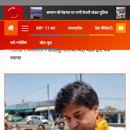
कप्तान की मेहनत पर पानी फेरती मांडव पुलिस
MP-11 धार
मध्यप्रदेश
देश-विदेश
धर्म-ज्योतिष
खेल-कूद
Home
»
मध्यप्रदेश
»
सादलपुर दत्तीगांव मित्र मंडल द्वारा भव्य
स्वागत