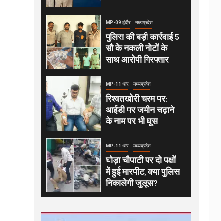
MP-09 इंदौर
मध्यप्रदेश
पुलिस की बड़ी कार्रवाई 5
सौ के नकली नोटों के
साथ आरोपी गिरफ्तार
MP-11 धार
मध्यप्रदेश
रिश्वतखोरी चरम पर:
आईडी पर जमीन चढ़ाने
के नाम पर भी घूस
MP-11 धार
मध्यप्रदेश
घोड़ा चौपाटी पर दो पक्षों
में हुई मारपीट, क्या पुलिस
निकालेगी जुलूस?