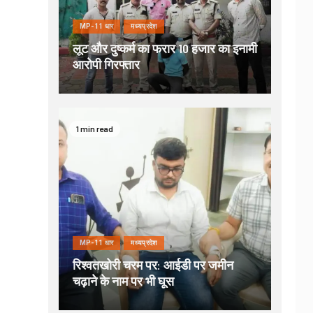
MP-11 धार
मध्यप्रदेश
लूट और दुष्कर्म का फरार 10 हजार का इनामी
आरोपी गिरफ्तार
1 min read
MP-11 धार
मध्यप्रदेश
रिश्वतखोरी चरम पर: आईडी पर जमीन
चढ़ाने के नाम पर भी घूस