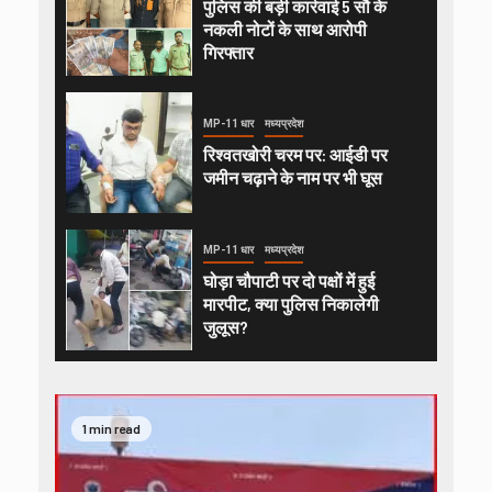
पुलिस की बड़ी कार्रवाई 5 सौ के
नकली नोटों के साथ आरोपी
गिरफ्तार
MP-11 धार
मध्यप्रदेश
रिश्वतखोरी चरम पर: आईडी पर
जमीन चढ़ाने के नाम पर भी घूस
MP-11 धार
मध्यप्रदेश
घोड़ा चौपाटी पर दो पक्षों में हुई
मारपीट, क्या पुलिस निकालेगी
जुलूस?
1 min read