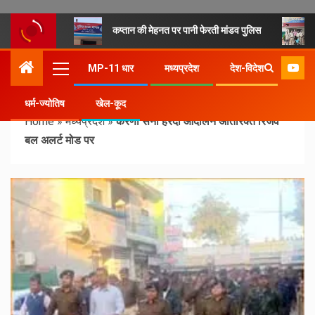
कप्तान की मेहनत पर पानी फेरती मांडव पुलिस
MP-11 धार
मध्यप्रदेश
देश-विदेश
धर्म-ज्योतिष
खेल-कूद
Home
»
मध्यप्रदेश
»
करणी सेना हरदा आंदोलन अतिरिक्त रिजर्व
बल अलर्ट मोड पर