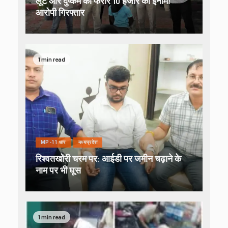
लूट और दुष्कर्म का फरार 10 हजार का इनामी
आरोपी गिरफ्तार
1 min read
MP-11 धार
मध्यप्रदेश
रिश्वतखोरी चरम पर: आईडी पर जमीन चढ़ाने के
नाम पर भी घूस
1 min read