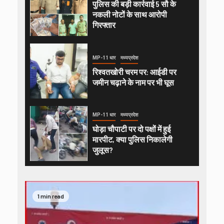
पुलिस की बड़ी कार्रवाई 5 सौ के
नकली नोटों के साथ आरोपी
गिरफ्तार
MP-11 धार
मध्यप्रदेश
रिश्वतखोरी चरम पर: आईडी पर
जमीन चढ़ाने के नाम पर भी घूस
MP-11 धार
मध्यप्रदेश
घोड़ा चौपाटी पर दो पक्षों में हुई
मारपीट, क्या पुलिस निकालेगी
जुलूस?
1 min read