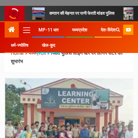
कप्तान की मेहनत पर पानी फेरती मांडव पुलिस
MP-11 धार
मध्यप्रदेश
देश-विदेश
धर्म-ज्योतिष
खेल-कूद
Home
»
मध्यप्रदेश
»
जिला पुलिस लाइन धार पर लर्निंग सेंटर का
शुभारंभ