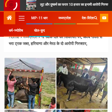
लूट और दुष्कर्म का फरार 10 हजार का इनामी आरोपी गिरफ्तार
MP-11 धार
मध्यप्रदेश
देश-विदेश
धर्म-ज्योतिष
खेल-कूद
Home
»
मध्यप्रदेश
»
गौ रक्षक दल की शिकायत पर, अवैध गोवंश से
भरा ट्रक जब्त, हरियाणा और मेरठ के दो आरोपी गिरफ्तार,