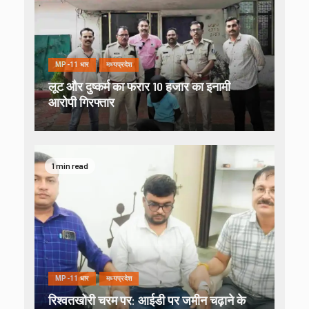
MP-11 धार
मध्यप्रदेश
लूट और दुष्कर्म का फरार 10 हजार का इनामी
आरोपी गिरफ्तार
1 min read
MP-11 धार
मध्यप्रदेश
रिश्वतखोरी चरम पर: आईडी पर जमीन चढ़ाने के