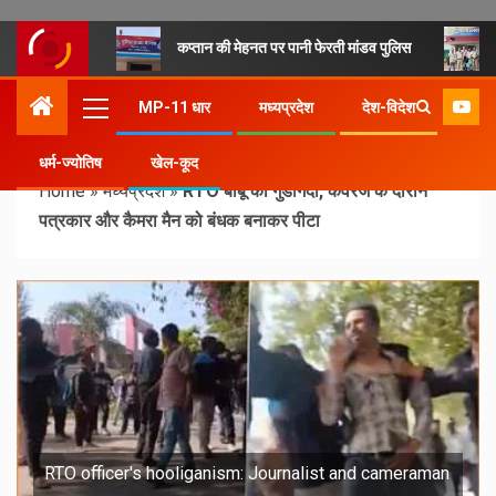
कप्तान की मेहनत पर पानी फेरती मांडव पुलिस
MP-11 धार
मध्यप्रदेश
देश-विदेश
धर्म-ज्योतिष
खेल-कूद
Home
»
मध्यप्रदेश
»
RTO बाबू की गुंडागर्दी, कवरेज के दौरान
पत्रकार और कैमरा मैन को बंधक बनाकर पीटा
RTO officer's hooliganism: Journalist and cameraman