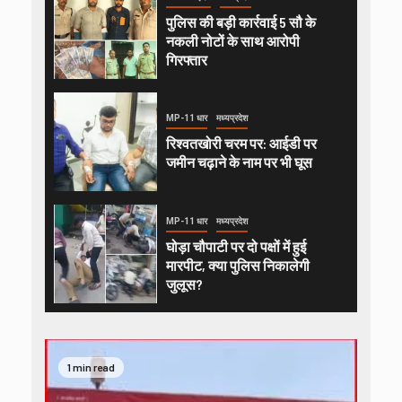
पुलिस की बड़ी कार्रवाई 5 सौ के
नकली नोटों के साथ आरोपी
गिरफ्तार
MP-11 धार
मध्यप्रदेश
रिश्वतखोरी चरम पर: आईडी पर
जमीन चढ़ाने के नाम पर भी घूस
MP-11 धार
मध्यप्रदेश
घोड़ा चौपाटी पर दो पक्षों में हुई
मारपीट, क्या पुलिस निकालेगी
जुलूस?
1 min read