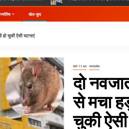
-ज्योतिष
खेल-कूद
ी हो चुकी ऐसी घटनाएं
MP-11 धार
मध्यप्रदेश
दो नवजात
से मचा हड
चुकी ऐसी