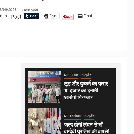
1 min read
5/09/2025
gram
Print
Email
Post
MP-11 धार
मध्यप्रदेश
लूट और दुष्कर्म का फरार
10 हजार का इनामी
आरोपी गिरफ्तार
MP-04 भोपाल
मध्यप्रदेश
जल्द होगी लंदन से माँ
वाग्देवी प्रतिमा की वापसी