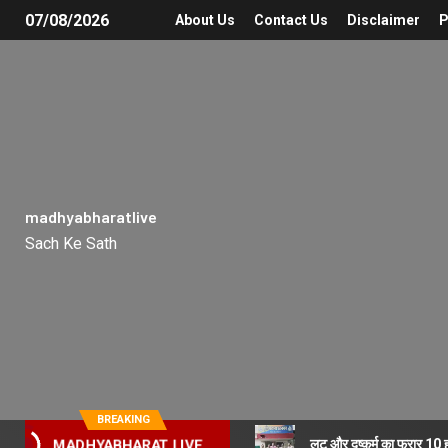
07/08/2026
About Us
Contact Us
Disclaimer
P
madhyabharatlive
Sach Ke Sath
BREAKING
लूट और दुष्कर्म का फरार 10
MADHYABHARAT LIVE