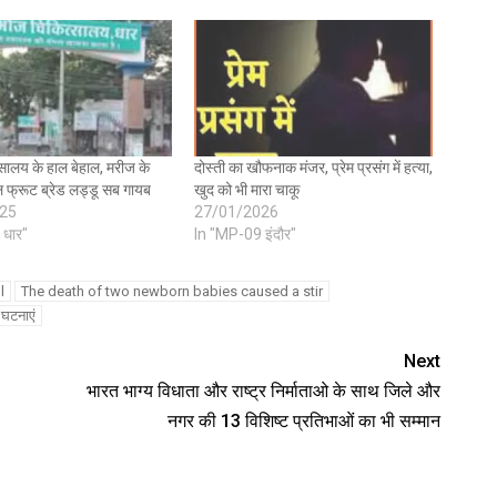
सालय के हाल बेहाल, मरीज के
दोस्ती का खौफनाक मंजर, प्रेम प्रसंग में हत्‍या,
ल फ्रूट ब्रेड लड्डू सब गायब
खुद को भी मारा चाकू
25
27/01/2026
 धार"
In "MP-09 इंदौर"
l
The death of two newborn babies caused a stir
 घटनाएं
Next
भारत भाग्य विधाता और राष्ट्र निर्माताओ के साथ जिले और
नगर की 13 विशिष्ट प्रतिभाओं का भी सम्मान