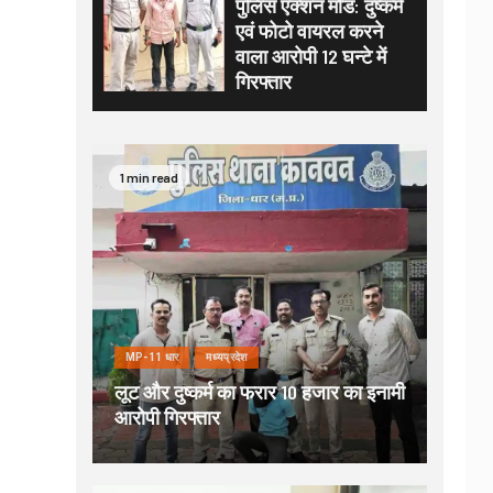
पुलिस एक्शन मोड: दुष्कर्म
एवं फोटो वायरल करने
वाला आरोपी 12 घन्टे में
गिरफ्तार
1 min read
MP-11 धार
मध्यप्रदेश
लूट और दुष्कर्म का फरार 10 हजार का इनामी
आरोपी गिरफ्तार