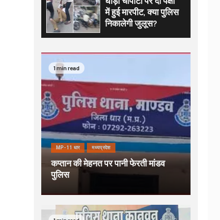
घोड़ा चौपाटी पर दो पक्षों
में हुई मारपीट, क्या पुलिस
निकालेगी जुलूस?
1 min read
MP-11 धार
मध्यप्रदेश
कप्तान की मेहनत पर पानी फेरती मांडव
पुलिस
1 min read