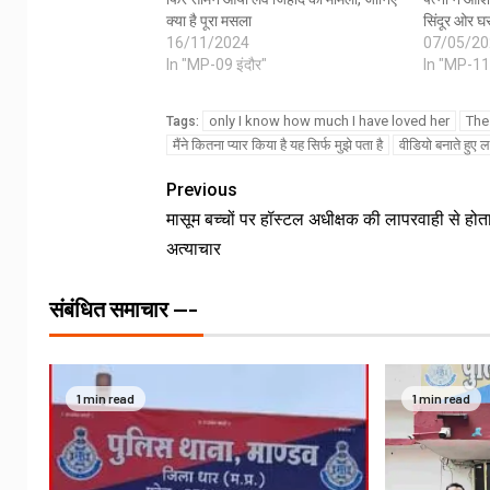
क्या है पूरा मसला
सिंदूर ओर घ
16/11/2024
07/05/20
In "MP-09 इंदौर"
In "MP-11
only I know how much I have loved her
The
Tags:
मैंने कितना प्यार किया है यह सिर्फ मुझे पता है
वीडियो बनाते हुए 
Previous
मासूम बच्चों पर हॉस्टल अधीक्षक की लापरवाही से होत
अत्याचार
संबंधित समाचार ---
1 min read
1 min read