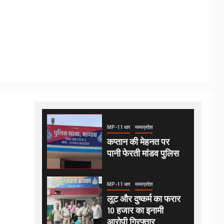
MP-11 धार
मध्यप्रदेश
कप्तान की मेहनत पर
पानी फेरती मांडव पुलिस
MP-11 धार
मध्यप्रदेश
लूट और दुष्कर्म का फरार
10 हजार का इनामी
आरोपी गिरफ्तार