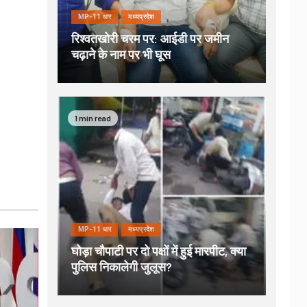
MP-11 धार
मध्यप्रदेश
रिश्वतखोरी चरम पर: आईडी पर जमीन
चढ़ाने के नाम पर भी घूस
1 min read
MP-11 धार
मध्यप्रदेश
घोड़ा चौपाटी पर दो पक्षों में हुई मारपीट, क्या
पुलिस निकालेगी जुलूस?