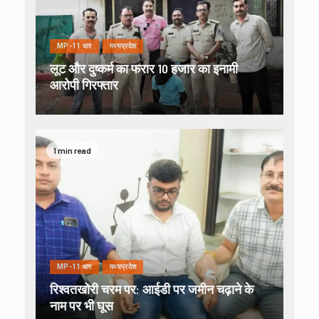
MP-11 धार
मध्यप्रदेश
लूट और दुष्कर्म का फरार 10 हजार का इनामी
आरोपी गिरफ्तार
1 min read
MP-11 धार
मध्यप्रदेश
रिश्वतखोरी चरम पर: आईडी पर जमीन चढ़ाने के
नाम पर भी घूस