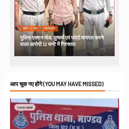
MP-11 धार
मध्यप्रदेश
पुलिस एक्शन मोड: दुष्कर्म एवं फोटो वायरल करने
वाला आरोपी 12 घन्टे में गिरफ्तार
आप चूक गए होंगे (YOU MAY HAVE MISSED)
1 min read