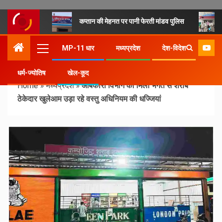
कप्तान की मेहनत पर पानी फेरती मांडव पुलिस
MP-11 धार
मध्यप्रदेश
देश-विदेश
धर्म-ज्योतिष
खेल-कूद
Home
»
मध्यप्रदेश
»
आबकारी विभाग की मिली भगत से शराब
ठेकेदार खुलेआम उड़ा रहे वस्तु अधिनियम की धज्जियां