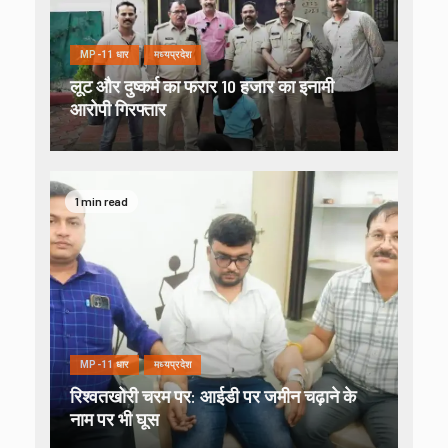
MP-11 धार
मध्यप्रदेश
लूट और दुष्कर्म का फरार 10 हजार का इनामी
आरोपी गिरफ्तार
1 min read
MP-11 धार
मध्यप्रदेश
रिश्वतखोरी चरम पर: आईडी पर जमीन चढ़ाने के
नाम पर भी घूस