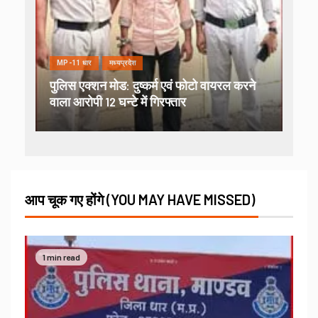
MP-11 धार
मध्यप्रदेश
पुलिस एक्शन मोड: दुष्कर्म एवं फोटो वायरल करने
वाला आरोपी 12 घन्टे में गिरफ्तार
आप चूक गए होंगे (YOU MAY HAVE MISSED)
1 min read