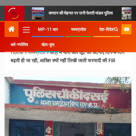
कप्तान की मेहनत पर पानी फेरती मांडव पुलिस
MP-11 धार
मध्यप्रदेश
देश-विदेश
धर्म-ज्योतिष
खेल-कूद
Home
»
मध्यप्रदेश
»
क्षेत्र में चोरी और लूट की घटनाएं दिन-ब-दिन
बढ़ती ही जा रही, आखिर क्यों नहीं लिखी जाती फरयादी की FIR