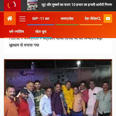
लूट और दुष्कर्म का फरार 10 हजार का इनामी आरोपी गिरफ्तार
MP-11 धार
मध्यप्रदेश
देश-विदेश
धर्म-ज्योतिष
खेल-कूद
Home
»
मध्यप्रदेश
»
पत्रकार साथी दिनेश जी का जन्मदिन बड़ी
धूमधाम से मनाया गया