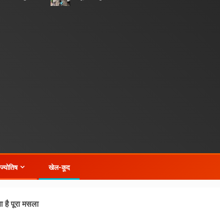
-ज्योतिष
खेल-कूद
 है पूरा मसला