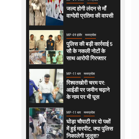
जल्द होगी लंदन से माँ
वाग्देवी प्रतिमा की वापसी
MP-09 इंदौर
मध्यप्रदेश
पुलिस की बड़ी कार्रवाई 5
सौ के नकली नोटों के
साथ आरोपी गिरफ्तार
MP-11 धार
मध्यप्रदेश
रिश्वतखोरी चरम पर:
आईडी पर जमीन चढ़ाने
के नाम पर भी घूस
MP-11 धार
मध्यप्रदेश
घोड़ा चौपाटी पर दो पक्षों
में हुई मारपीट, क्या पुलिस
निकालेगी जुलूस?