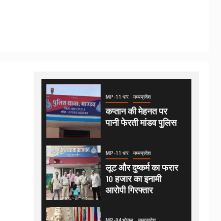
MP-11 धार
मध्यप्रदेश
कप्तान की मेहनत पर
पानी फेरती मांडव पुलिस
MP-11 धार
मध्यप्रदेश
लूट और दुष्कर्म का फरार
10 हजार का इनामी
आरोपी गिरफ्तार
MP-04 भोपाल
मध्यप्रदेश