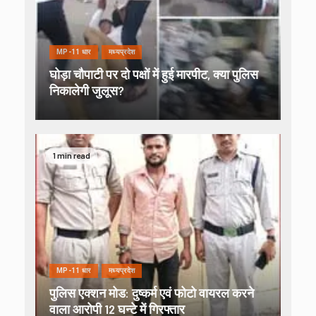
MP-11 धार
मध्यप्रदेश
घोड़ा चौपाटी पर दो पक्षों में हुई मारपीट, क्या पुलिस
निकालेगी जुलूस?
1 min read
MP-11 धार
मध्यप्रदेश
पुलिस एक्शन मोड: दुष्कर्म एवं फोटो वायरल करने
वाला आरोपी 12 घन्टे में गिरफ्तार