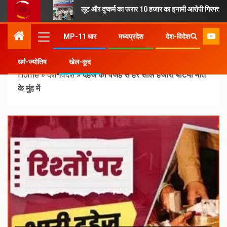
लूट और दुष्कर्म का फरार 10 हजार का इनामी आरोपी गिरफ्तार
MP-11 धार
मध्यप्रदेश
देश-विदेश
धर्म-ज्योतिष
खेल-कूद
Home
»
देश-विदेश
»
दहेज की वजह से हर साल हजारों बेटियां मौत
के मुंह में