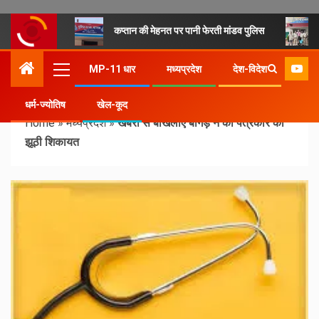
कप्तान की मेहनत पर पानी फेरती मांडव पुलिस
MP-11 धार
मध्यप्रदेश
देश-विदेश
धर्म-ज्योतिष
खेल-कूद
Home
»
मध्यप्रदेश
»
खबरों से बौखलाए बागड़े ने की पत्रकार की
झूठी शिकायत