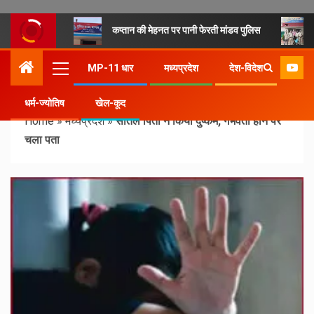
कप्तान की मेहनत पर पानी फेरती मांडव पुलिस
MP-11 धार
मध्यप्रदेश
देश-विदेश
धर्म-ज्योतिष
खेल-कूद
Home
»
मध्यप्रदेश
»
सौतेले पिता ने किया दुष्कर्म, गर्भवती होने पर
चला पता