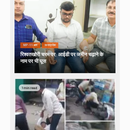
MP-11 धार
मध्यप्रदेश
रिश्वतखोरी चरम पर: आईडी पर जमीन चढ़ाने के
नाम पर भी घूस
1 min read