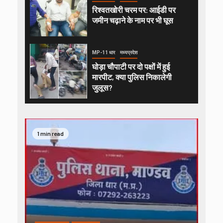
रिश्वतखोरी चरम पर: आईडी पर
जमीन चढ़ाने के नाम पर भी घूस
MP-11 धार
मध्यप्रदेश
घोड़ा चौपाटी पर दो पक्षों में हुई
मारपीट, क्या पुलिस निकालेगी
जुलूस?
1 min read